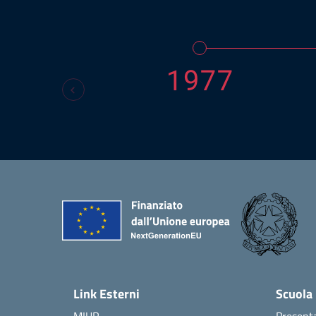
1977
Link Esterni
Scuola