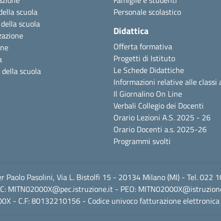
azione
Famiglie e studenti
della scuola
Personale scolastico
 della scuola
Didattica
zazione
Offerta formativa
one
Progetti di Istituto
a
Le Schede Didattiche
 della scuola
Informazioni relative alle classi 
Il Giornalino On Line
Verbali Collegio dei Docenti
Orario Lezioni A.S. 2025 - 26
Orario Docenti a.s. 2025-26
Programmi svolti
ier Paolo Pasolini, Via L. Bistolfi 15 - 20134 Milano (MI) - Tel. 02
C:
MITN02000X@pec.istruzione.it
- PEO:
MITN02000X@istruzione
0X - C.F: 80132210156 - Codice univoco fatturazione elettronica