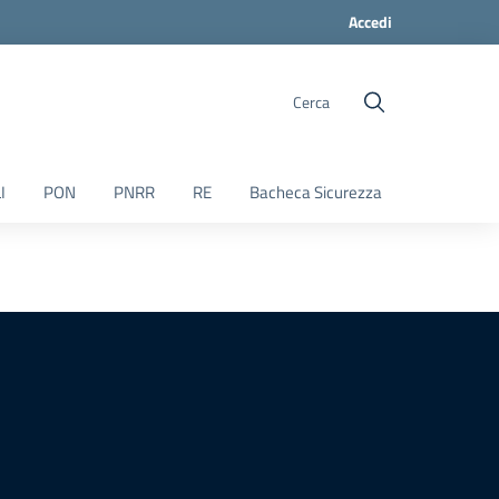
Accedi
Cerca
I
PON
PNRR
RE
Bacheca Sicurezza