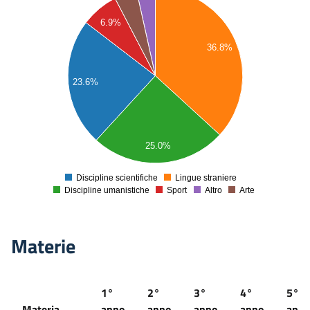
50
6.9%
45
40
36.8%
35
30
23.6%
25
20
15
10
25.0%
5
Discipline scientifiche
Lingue straniere
0
Discipline umanistiche
Sport
Altro
Arte
Materie
1°
2°
3°
4°
5°
Materia
anno
anno
anno
anno
ann