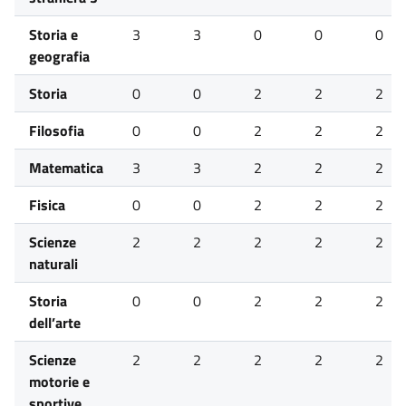
Storia e
3
3
0
0
0
geografia
Storia
0
0
2
2
2
Filosofia
0
0
2
2
2
Matematica
3
3
2
2
2
Fisica
0
0
2
2
2
Scienze
2
2
2
2
2
naturali
Storia
0
0
2
2
2
dell’arte
Scienze
2
2
2
2
2
motorie e
sportive