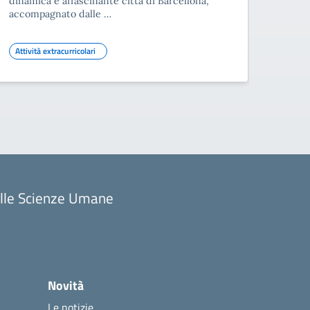
dinamica e affascinante città di Barcellona,
accompagnato dalle …
Attività extracurricolari
delle Scienze Umane
Novità
Le notizie