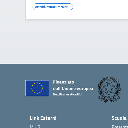
Attività extracurricolari
Link Esterni
Scuola
MIUR
Present