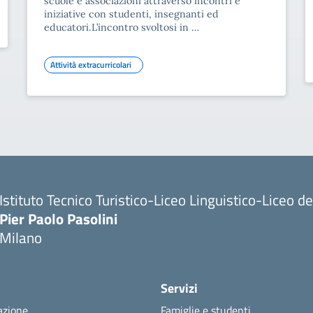
scuole e associazioni attraverso incontri e
iniziative con studenti, insegnanti ed
educatori.L’incontro svoltosi in …
Attività extracurricolari
Istituto Tecnico Turistico-Liceo Linguistico-Liceo 
Pier Paolo Pasolini
Milano
Servizi
azione
Famiglie e studenti