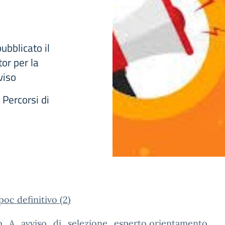
ubblicato il
or per la
viso
Percorsi di
oc definitivo (2)
to_A_avviso_di_selezione_esperto orientamento