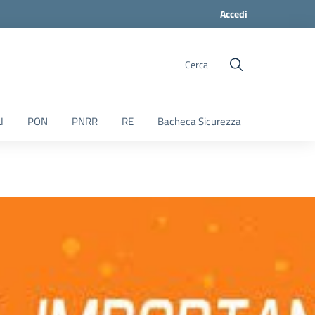
Accedi
Cerca
I
PON
PNRR
RE
Bacheca Sicurezza