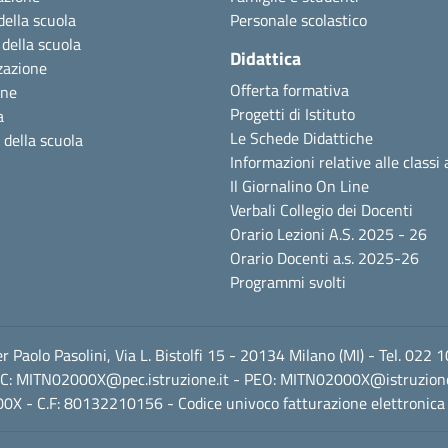
della scuola
Personale scolastico
 della scuola
Didattica
zazione
Offerta formativa
one
Progetti di Istituto
a
Le Schede Didattiche
 della scuola
Informazioni relative alle classi 
Il Giornalino On Line
Verbali Collegio dei Docenti
Orario Lezioni A.S. 2025 - 26
Orario Docenti a.s. 2025-26
Programmi svolti
ier Paolo Pasolini, Via L. Bistolfi 15 - 20134 Milano (MI) - Tel. 02
C:
MITN02000X@pec.istruzione.it
- PEO:
MITN02000X@istruzione
0X - C.F: 80132210156 - Codice univoco fatturazione elettronica